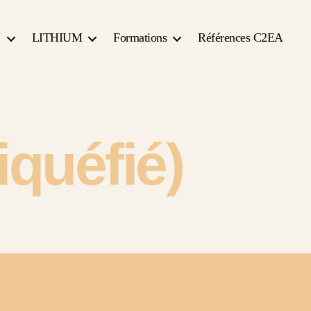
2
LITHIUM
Formations
Références C2EA
iquéfié)