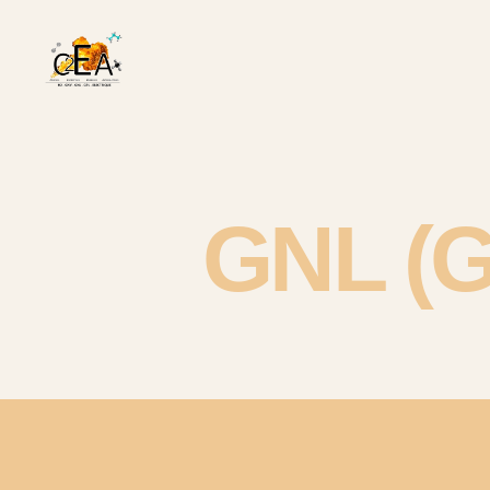
C2EA
GNL (Ga