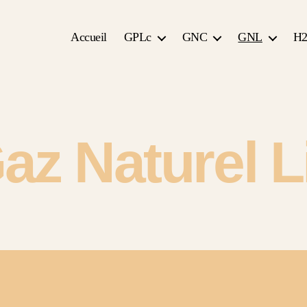
Accueil
GPLc
GNC
GNL
H
z Naturel L